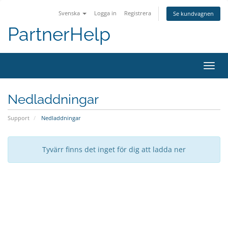
Svenska
Logga in
Registrera
Se kundvagnen
PartnerHelp
Växla
Nedladdningar
Support
Nedladdningar
Tyvärr finns det inget för dig att ladda ner