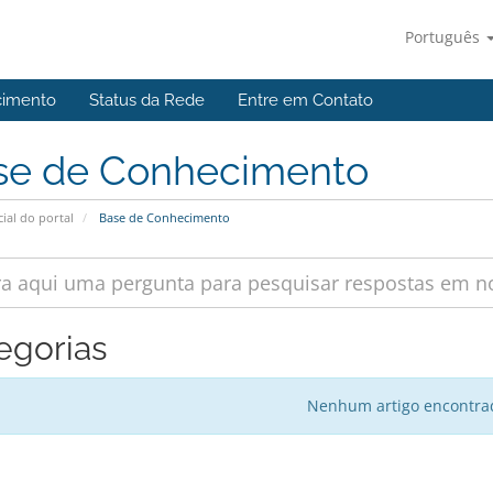
Português
cimento
Status da Rede
Entre em Contato
se de Conhecimento
cial do portal
Base de Conhecimento
egorias
Nenhum artigo encontra