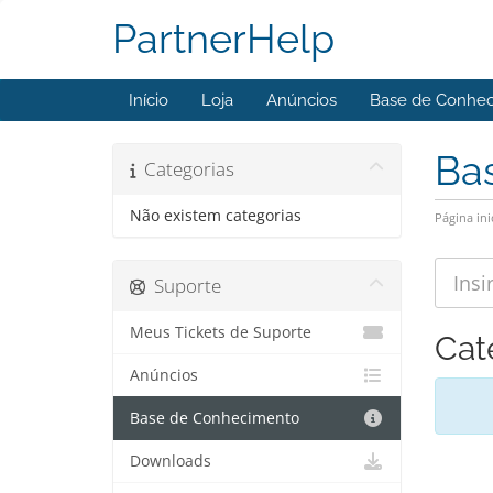
PartnerHelp
Início
Loja
Anúncios
Base de Conhe
Ba
Categorias
Não existem categorias
Página ini
Suporte
Meus Tickets de Suporte
Cat
Anúncios
Base de Conhecimento
Downloads