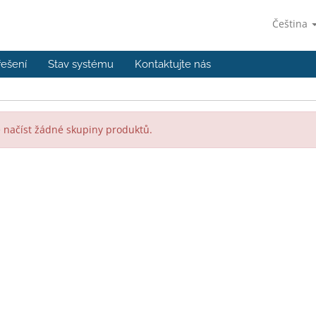
Čeština
řešení
Stav systému
Kontaktujte nás
 načíst žádné skupiny produktů.