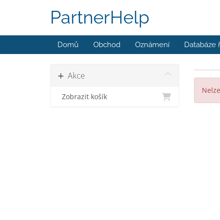
PartnerHelp
Domů
Obchod
Oznámení
Databáze 
Akce
Nelze
Zobrazit košík