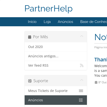
PartnerHelp
Início
Loja
Anúncios
Base de Conhe
No
Por Mês
Out 2020
Página ini
Anúncios antigos...
Than
Ver feed RSS
Welcome
is a sa
You can
Suporte
8º Out
Meus Tickets de Suporte
Anúncios