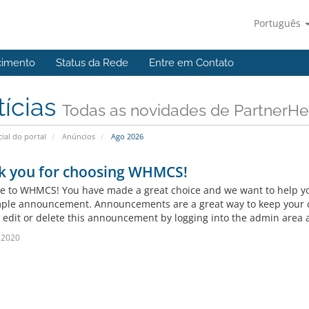
Português
cimento
Status da Rede
Entre em Contato
tícias
Todas as novidades de PartnerHe
cial do portal
Anúncios
Ago 2026
k you for choosing WHMCS!
 to WHMCS! You have made a great choice and we want to help you 
mple announcement. Announcements are a great way to keep your c
 edit or delete this announcement by logging into the admin area a
 2020